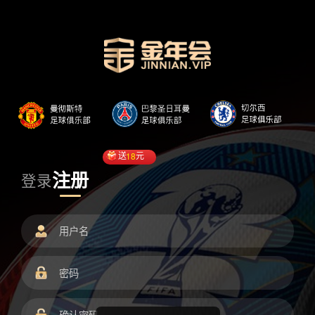
送
18
元
注册
登录