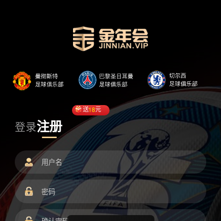
送
18
元
注册
登录